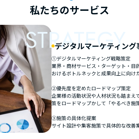
私たちのサービス
STRATEGY
デジタルマーケティング
①デジタルマーケティング戦略策定
業界・商材サービス・ターゲット・目
おけるボトルネックと成果向上に向け
②優先度を定めたロードマップ策定
企業様の活動状況や人材状況も踏まえ
策をロードマップかして「やるべき施
③施策の具体化提案
サイト設計や集客施策で具体的な改善案